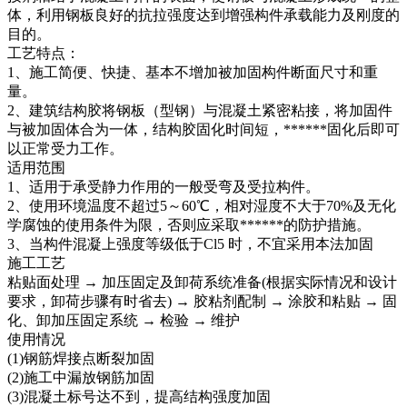
体，利用钢板良好的抗拉强度达到增强构件承载能力及刚度的
目的。
工艺特点：
1、施工简便、快捷、基本不增加被加固构件断面尺寸和重
量。
2、建筑结构胶将钢板（型钢）与混凝土紧密粘接，将加固件
与被加固体合为一体，结构胶固化时间短，******固化后即可
以正常受力工作。
适用范围
1、适用于承受静力作用的一般受弯及受拉构件。
2、使用环境温度不超过5～60℃，相对湿度不大于70%及无化
学腐蚀的使用条件为限，否则应采取******的防护措施。
3、当构件混凝上强度等级低于Cl5 时，不宜采用本法加固
施工工艺
粘贴面处理 → 加压固定及卸荷系统准备(根据实际情况和设计
要求，卸荷步骤有时省去) → 胶粘剂配制 → 涂胶和粘贴 → 固
化、卸加压固定系统 → 检验 → 维护
使用情况
(1)钢筋焊接点断裂加固
(2)施工中漏放钢筋加固
(3)混凝土标号达不到，提高结构强度加固