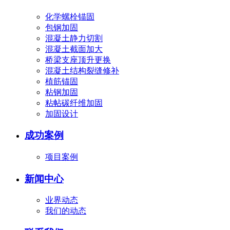
化学螺栓锚固
包钢加固
混凝土静力切割
混凝土截面加大
桥梁支座顶升更换
混凝土结构裂缝修补
植筋锚固
粘钢加固
粘帖碳纤维加固
加固设计
成功案例
项目案例
新闻中心
业界动态
我们的动态