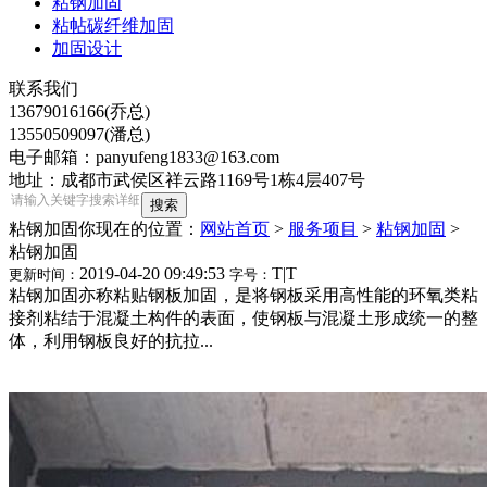
粘钢加固
粘帖碳纤维加固
加固设计
联系我们
13679016166(乔总)
13550509097(潘总)
电子邮箱：panyufeng1833@163.com
地址：成都市武侯区祥云路1169号1栋4层407号
粘钢加固
你现在的位置：
网站首页
>
服务项目
>
粘钢加固
>
粘钢加固
2019-04-20 09:49:53
T
|
T
更新时间：
字号：
粘钢加固亦称粘贴钢板加固，是将钢板采用高性能的环氧类粘
接剂粘结于混凝土构件的表面，使钢板与混凝土形成统一的整
体，利用钢板良好的抗拉...