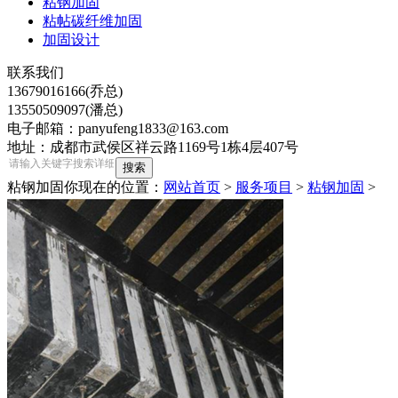
粘钢加固
粘帖碳纤维加固
加固设计
联系我们
13679016166(乔总)
13550509097(潘总)
电子邮箱：panyufeng1833@163.com
地址：成都市武侯区祥云路1169号1栋4层407号
粘钢加固
你现在的位置：
网站首页
>
服务项目
>
粘钢加固
>