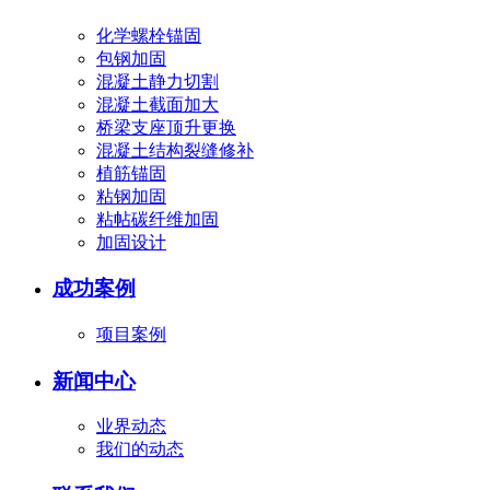
化学螺栓锚固
包钢加固
混凝土静力切割
混凝土截面加大
桥梁支座顶升更换
混凝土结构裂缝修补
植筋锚固
粘钢加固
粘帖碳纤维加固
加固设计
成功案例
项目案例
新闻中心
业界动态
我们的动态