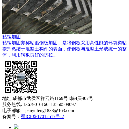
粘钢加固
粘钢加固亦称粘贴钢板加固，是将钢板采用高性能的环氧类粘
接剂粘结于混凝土构件的表面，使钢板与混凝土形成统一的整
体，利用钢板良好的抗拉...
地址:成都市武侯区祥云路1169号1栋4层407号
服务热线: 13679016166 13550509097
电子邮箱：panyufeng1833@163.com
备案号：
蜀ICP备17012517号-2